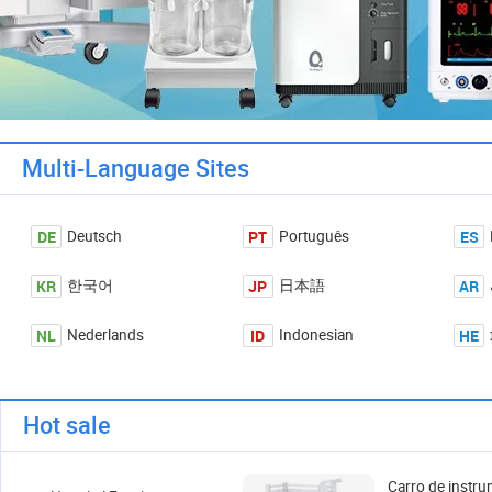
Multi-Language Sites
DE
PT
ES
Deutsch
Português
KR
JP
AR
한국어
日本語
NL
ID
HE
Nederlands
Indonesian
Hot sale
Carro de instr