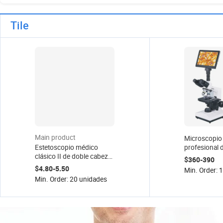
Tile
Main product
Microscopio 
Estetoscopio médico
profesional d
clásico II de doble cabezal
de alta calid
$360-390
con estetoscopio de acero
especial de t
$4.80-5.50
Min. Order: 
inoxidable de alta calidad
pantalla LED
Min. Order: 20 unidades
USB