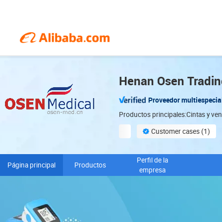
Henan Osen Trading
Proveedor multiespecia
Productos principales:Cintas y ve
Customer cases (1)
ODM services available
Perfil de la
Página principal
Productos
empresa