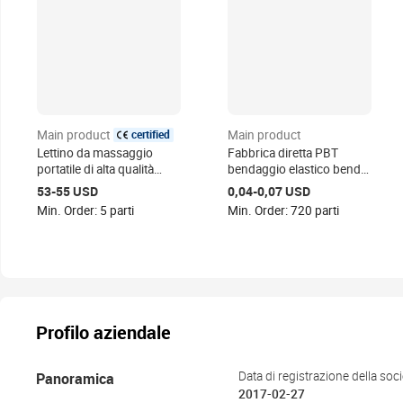
certified
Main product
Main product
Lettino da massaggio
Fabbrica diretta PBT
portatile di alta qualità
bendaggio elastico benda
lettino da massaggio
di garza bendaggio
53-55 USD
0,04-0,07 USD
pieghevole per salone di
elastico
Min. Order: 5 parti
Min. Order: 720 parti
bellezza letto da
trattamento spa lettino da
tatuaggio di bellezza
Profilo aziendale
Panoramica
Data di registrazione della soci
2017-02-27