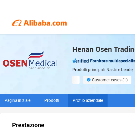
Henan Osen Trading
Fornitore multispeciali
Prodotti principali: Nastri e bend
Customer cases (1)
ODM services available
Pagina iniziale
Prodotti
Profilo aziendale
Prestazione