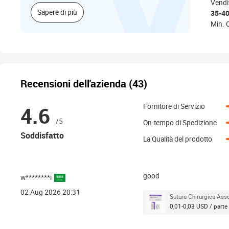
Vendi
centri
Sapere di più
35-4
labor
Min. O
fori a
uso o
Bench
Recensioni dell'azienda (43)
4.6
Fornitore di Servizio
/5
On-tempo di Spedizione
Soddisfatto
La Qualità del prodotto
good
w********i
02 Aug 2026 20:31
Sutura Chirurgica Asso
0,01-0,03 USD / parte