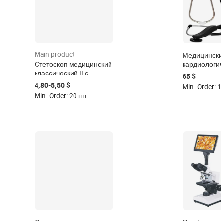
Main product
Медицинск
Стетоскоп медицинский
кардиологи
классический II с
цифровой с
65 $
двойной головкой и
многофунк
4,80-5,50 $
Min. Order: 1
высококачественным
электронны
Min. Order: 20 шт.
стетоскопом из
нержавеющей стали