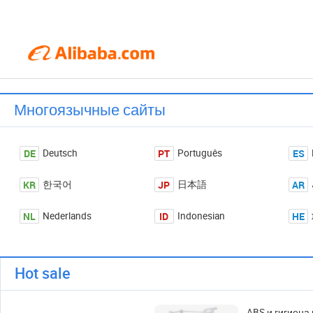
Многоязычные сайты
DE
PT
ES
Deutsch
Português
KR
JP
AR
한국어
日本語
NL
ID
HE
Nederlands
Indonesian
Hot sale
ABS и гигиена