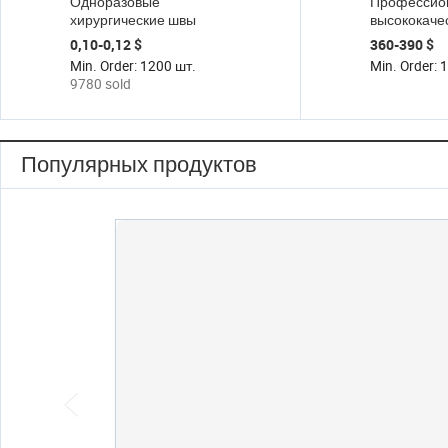
Одноразовые
Профессио
хирургические швы
высококаче
лаборатор
0,10-0,12 $
360-390 $
специальн
Min. Order: 1200 шт.
Min. Order: 1
трехглазны
9780 sold
со светоди
дисплеем 4
USB цифро
микроскоп
Популярных продуктов