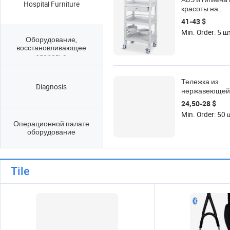
Hospital Furniture
красоты на
использовани
41-43 $
опасных мате
Min. Order: 5 ш
производстве
Оборудование,
электрическог
восстановливающее
электронного
здоровье
оборудования
прихода туал
Тележка из
автомобиля н
Diagnosis
нержавеющей 
туалетный тел
для салона кр
выдвижными 
24,50-28 $
двухслойный 
Min. Order: 50 
стоматологич
Операционной палате
инструмент те
оборудование
для парикмах
вспомогатель
автомобиль с 
Tile