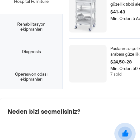
Hospital Furniture
güzellik tıbbi al
koğuş tuvalet 
$41-43
tırnak soyunma
Min. Order: 5 A
arabası
Rehabilitasyon
ekipmanları
Paslanmaz çelik
Diagnosis
arabası güzellik
katmanlı katlanı
$24,50-28
enstrüman alet
Min. Order: 50
kuaför yardımcı
Operasyon odası
7 sold
tekerlekler
ekipmanları
Neden bizi seçmelisiniz?