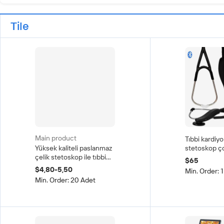
Tile
Main product
Tıbbi kardiyolo
Yüksek kaliteli paslanmaz
stetoskop ç
çelik stetoskop ile tıbbi
fonksiyonlu
$65
klasik II çift başlı
elektronik
$4,80-5,50
Min. Order: 
stetoskop
Min. Order: 20 Adet