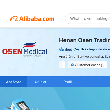
What are you looking f
Henan Osen Tradin
Çeşitli kategorilerde 
Ana ürünler:Bant ve bandajlar, Ev s
Customer cases (1)
ODM services available
Ana Sayfa
Ürünler
Profil