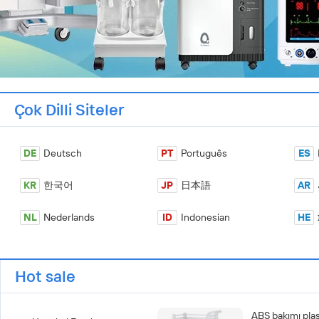
Çok Dilli Siteler
DE
Deutsch
PT
Português
ES
KR
한국어
JP
日本語
AR
NL
Nederlands
ID
Indonesian
HE
Hot sale
ABS bakımı plas