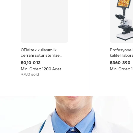
OEM tek kullanımlık
Profesyonel
cerrahi sütür sterilize
kaliteli labo
PGA poliglikolik asit
göz mikrosk
$0,10-0,12
$360-390
sentetik cerrahi alet kiti
40X-2500X US
Min. Order: 1200 Adet
Min. Order: 
cerrahi iğneler sütür
mikroskop
9780 sold